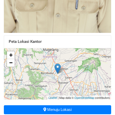
Peta Lokasi Kantor
+
−
Leaflet
| Map data ©
OpenStreetMap
contributors
Menuju Lokasi