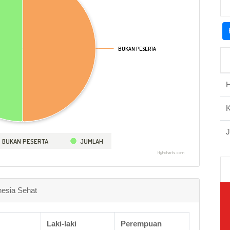
BUKAN PESERTA
BUKAN PESERTA
H
J
BUKAN PESERTA
JUMLAH
Highcharts.com
nesia Sehat
Laki-laki
Perempuan