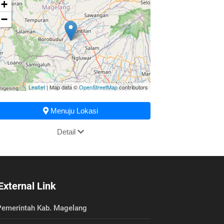
+
−
Leaflet
| Map data ©
OpenStreetMap
contributors
Menuju Lokasi
Detail
External Link
emerintah Kab. Magelang