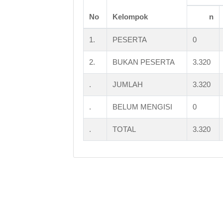
No
Kelompok
n
1.
PESERTA
0
2.
BUKAN PESERTA
3.320
.
JUMLAH
3.320
.
BELUM MENGISI
0
.
TOTAL
3.320