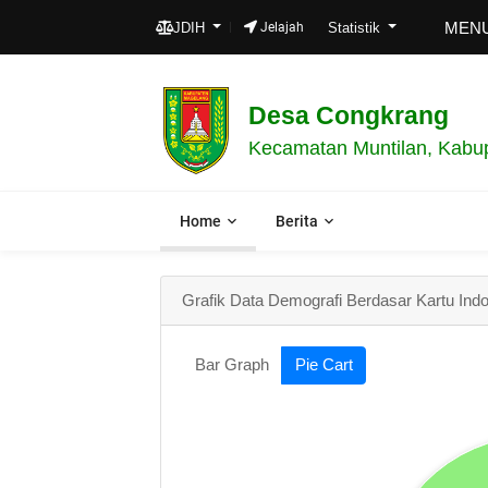
MENUJU 
JDIH
Jelajah
Statistik
Desa Congkrang
Kecamatan Muntilan, Kabu
Home
Berita
Grafik Data Demografi Berdasar Kartu Ind
Bar Graph
Pie Cart