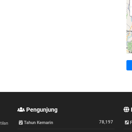
Pengunjung
78,197
Tahun Kemarin
P
tilan