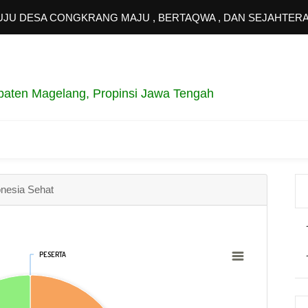
DESA CONGKRANG MAJU , BERTAQWA , DAN SEJAHTERA
paten Magelang, Propinsi Jawa Tengah
onesia Sehat
PESERTA
PESERTA